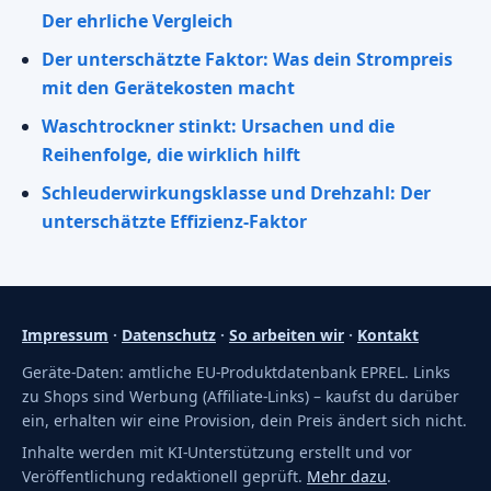
Der ehrliche Vergleich
Der unterschätzte Faktor: Was dein Strompreis
mit den Gerätekosten macht
Waschtrockner stinkt: Ursachen und die
Reihenfolge, die wirklich hilft
Schleuderwirkungsklasse und Drehzahl: Der
unterschätzte Effizienz-Faktor
Impressum
·
Datenschutz
·
So arbeiten wir
·
Kontakt
Geräte-Daten: amtliche EU-Produktdatenbank EPREL. Links
zu Shops sind Werbung (Affiliate-Links) – kaufst du darüber
ein, erhalten wir eine Provision, dein Preis ändert sich nicht.
Inhalte werden mit KI-Unterstützung erstellt und vor
Veröffentlichung redaktionell geprüft.
Mehr dazu
.